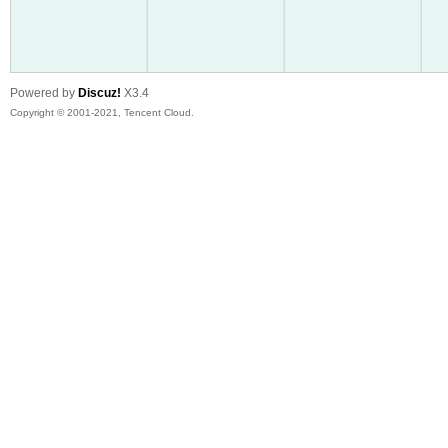
友
Powered by
Discuz!
X3.4
Copyright © 2001-2021, Tencent Cloud.
户
外