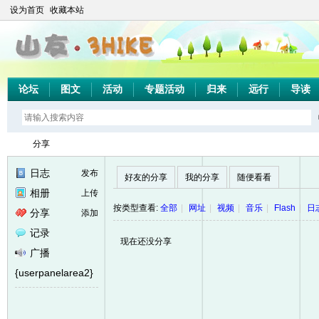
设为首页
收藏本站
论坛
图文
活动
专题活动
归来
远行
导读
分享
日志
发布
好友的分享
我的分享
随便看看
相册
上传
山
›
按类型查看:
全部
|
网址
|
视频
|
音乐
|
Flash
|
日
分享
添加
记录
现在还没分享
广播
{userpanelarea2}