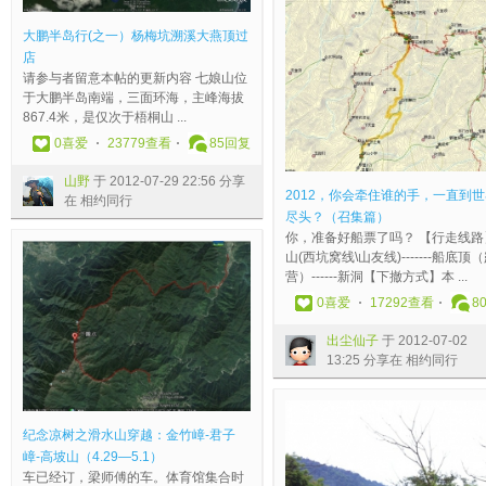
一
牵
5
继
1
山
山
安
第
星
角
对
）
住
月
续
2
穿
【
全
一
期
岭
你
大鹏半岛行(之一）杨梅坑溯溪大燕顶过
杨
谁
1
去
日
越
活
结
登
天
-
说
店
梅
的
9
T
（
：
动
束
大
）
帐
淡
请参与者留意本帖的更新内容 七娘山位
坑
手
日
X
周
金
取
）
龙
大
顶
水
于大鹏半岛南端，三面环海，主峰海拔
溯
，
登
杨
六
竹
消
大
山
鹿
-
摄
867.4米，是仅次于梧桐山 ...
溪
一
顶
梅
）
嶂
】
闸
-
港
大
驴
0
喜爱
23779查看
85
回复
大
直
珠
，
杨
-
雪
蟹
-
—
山
于
燕
到
峰
你
梅
君
雨
于
王
—
顶
2
山野
于 2012-07-29 22:56 分享
顶
世
松
懂
红
子
冰
2
侯
鹅
-
0
2012，你会牵住谁的手，一直到
在 相约同行
过
界
原
的
了
嶂
于
0
山
公
樟
1
尽头？（召集篇）
店
的
居
！
，
-
2
1
[
湾
树
1
你，准备好船票了吗？ 【行走线路
山
尽
士
[
你
高
0
2
活
穿
坑
-
山(西坑窝线\山友线)-------船底顶
野
头
于
深
懂
坡
1
-
动
越
墩
1
营）------新洞【下撤方式】本 ...
于
？
2
圳
的
山
2
0
取
（
-
2
0
喜爱
17292查看
8
2
（
0
]
！
（
-
2
消
安
狗
-
0
召
1
喜
傳
4
0
-
]
排
尾
1
出尘仙子
于 2012-07-02
1
集
2
羽
奇
.
3
2
雪
请
嶂
2
13:25 分享在 相约同行
2
篇
-
于
小
2
-
5
雨
看
穿
0
-
）
0
2
楓
9
2
1
冰
3
越
1
0
出
5
0
于
—
6
1
于
楼
召
:
7
尘
-
1
2
5
1
:
2
）
集
2
纪念凉树之滑水山穿越：金竹嶂-君子
-
仙
2
2
0
.
6
5
0
喜
黑
8
嶂-高坡山（4.29—5.1）
2
子
1
-
1
1
:
5
1
羽
玉
分
车已经订，梁师傅的车。体育馆集合时
9
于
2
0
2
）
4
分
2
于
堂
享