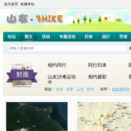
设为首页
收藏本站
论坛
图文
活动
专题活动
归来
远行
导读
相约同行
同行归来
山友沙滩运动
相约摄影
会
山友首届马拉
筛选：
全部
喜爱
人气
精华
排序：
按发表时间
松
大
2
山
5
2
纪
大
畅
【
1
2
山
鹏
0
友
.
0
念
龙
走
千
2
0
野
半
1
一
2
1
凉
山
山
米
月
1
百
岛
2
样
0
2
树
-
野
山
2
2
里
行
，
花
本
年
之
-
（
】
5
元
，
(
你
开
周
5
滑
王
活
龙
日
旦
我
之
会
于
日
月
水
侯
动
年
（
牛
想