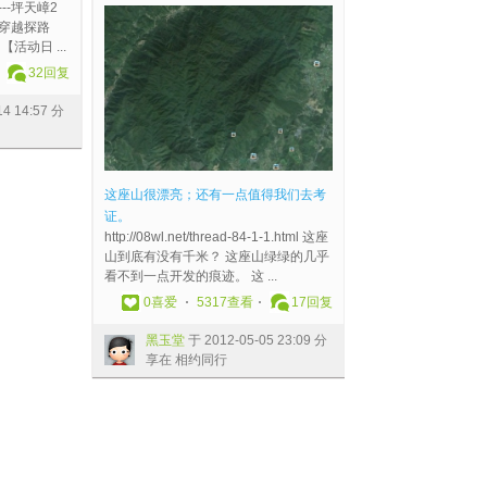
--坪天嶂2
穿越探路
活动日 ...
32
回复
14 14:57 分
这座山很漂亮；还有一点值得我们去考
证。
http://08wl.net/thread-84-1-1.html 这座
山到底有没有千米？ 这座山绿绿的几乎
看不到一点开发的痕迹。 这 ...
0
喜爱
5317查看
17
回复
黑玉堂
于 2012-05-05 23:09 分
享在 相约同行
3
4
5
6
7
8
9
10
... 32
/ 32 页
下一页