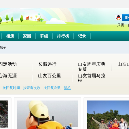
只需一
相册
家园
群组
排行榜
记录
帖子
搜
固定活动
长假远行
山友周年庆典
山友
专版
心海无涯
山友百公里
山友首届马拉
松
索
按回复时间
按查看次数
按回复次数
随机