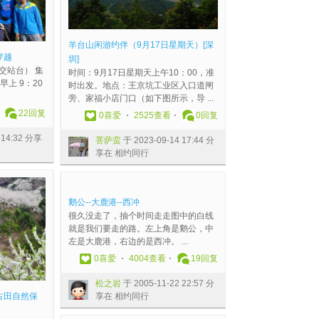
羊台山闲游约伴（9月17日星期天）[深
穿越
圳]
交站台） 集
时间：9月17日星期天上午10：00，准
日早上 9：20
时出发。地点：王京坑工业区入口道闸
.
旁、家福小店门口（如下图所示，导 ...
22
回复
0
喜爱
2525查看
0
回复
 14:32 分享
菩萨蛮
于 2023-09-14 17:44 分
享在 相约同行
鹅公--大鹿港--西冲
很久没走了，抽个时间走走图中的白线
就是我们要走的路。左上角是鹅公，中
左是大鹿港，右边的是西冲。 ...
0
喜爱
4004查看
19
回复
松之岩
于 2005-11-22 22:57 分
享在 相约同行
日古田自然保