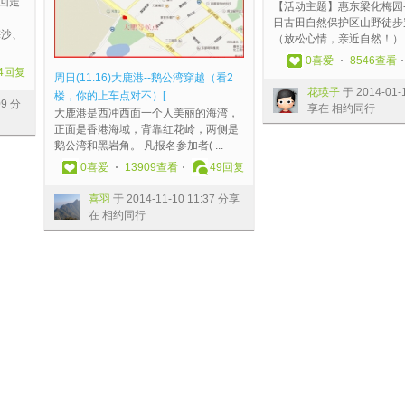
回走
【活动主题】惠东梁化梅园-
、
日古田自然保护区山野徒步
梅沙、
（放松心情，亲近自然！） 【
0
喜爱
8546查看
4
回复
周日(11.16)大鹿港--鹅公湾穿越（看2
花瑛子
于 2014-01-
楼，你的上车点对不）[...
09 分
享在 相约同行
大鹿港是西冲西面一个人美丽的海湾，
正面是香港海域，背靠红花岭，两侧是
鹅公湾和黑岩角。 凡报名参加者( ...
0
喜爱
13909查看
49
回复
喜羽
于 2014-11-10 11:37 分享
在 相约同行
1
2