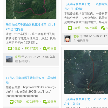
水
期
8
新
.
翔
3
”
顶
6
周
港
【走遍深圳系列】之------银梅螳穿
山
六
）
版
轻
于
.
五
，
看
日
]
月23日（取消）
纪
到
马
城
装
2
0
指
三
盘
）
老
本线路全程均在市区内。一路树荫
念
排
峦
市
）
0
9
山
角
古
体
冒
大部分土路，少部分台阶。风景尚
活
牙
山
森
2
0
.
1
塘
宫
能
于
是眺望深圳城市的好地方。早点走凉 
乐昌九峰爬千米山赏桃花撞桃花（3，8-
动
山
休
林
0
6
0
9
顶
，
训
2
0
喜爱
6875查看
3
9车已订)[乐昌]
红
漱
闲
讨
1
-
8
6
，
登
练
0
注意：中巴车已订，退出者有要付飞机
兴
漱
拉
论
6
1
深
9
五
白
，
1
老鲁
于 2011-10-19 21:1
费的可能 车改走沿江高速，原直升机场
于
口
链
帖
1
1
圳
-
海
云
穿
4
在 相约同行
上车的同学改在深圳西 ...
2
[
爬
小
0
-
蓝
圣
顶
嶂
越
-
0
深
山
何
1
0
天
堂
，
、
塘
0
0
喜爱
19137查看
63
回复
1
圳
喜
于
4
2
救
山
石
银
朗
5
3
]
羽
2
朱
1
援
1
钟
瓶
，
-
喜羽
于 2014-02-25 15:06 分享
-
山
于
0
白
7
队
9
顶
咀
，
2
在 相约同行
0
野
2
0
于
:
第
7
，
（
绿
9
4
于
0
7
2
4
三
9
2
活
岛
1
-
2
1
-
0
0
期
+
0
动
野
7
0
0
6
1
1
分
新
长
2
安
狼
:
11月20日南雄帽子峰拍摄银杏、露营活
4
1
-
2
4
享
人
滩
1
排
于
4
动
1
1
1
-
-
在
招
河
.
请
2
0
如题召集贴：http://www.3hike.com/cgi-
7
-
2
0
1
相
募
溯
4
看
0
分
bin/ht_info.pl?id=2909[nbsp][nbsp]
:
1
-
3
0
约
考
溪
.
1
1
享
[nbsp][nbsp][nbsp][nbsp] ...
1
0
1
1
-
同
核
黑
1
0
1
在
【走遍深圳系列】之----2012022
0
喜爱
6702查看
39
回复
5
-
5
3
0
行
傻
玉
6
9
-
相
左支（取消）
分
1
1
:
5
旦
堂
-
楼
0
约