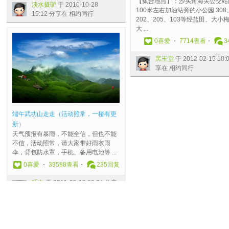
【集合地点】：沙头角海关公交站
淡水摄驴
于 2010-10-28
享
3
2
0
1
A
于
1
）
7
同
100米左右加油站旁的小公园 308
15:12 分享在 相约同行
在
1
:
0
7
于
2
8
福
-
行
202、205、103等经盐田、大小
相
1
2
分
:
2
0
喜
音
0
大 ...
约
:
4
享
3
0
1
羽
于
2
0
喜爱
7714查看
3
同
0
分
在
2
1
1
于
2
0
行
0
享
相
分
3
-
2
0
6
黑玉堂
于 2012-02-15 10:
分
在
约
享
-
0
0
1
:
享在 相约同行
享
相
同
在
0
8
2
2
5
在
约
行
相
8
-
1
-
8
相
同
约
-
2
-
1
分
约
行
同
2
4
0
1
享
同
行
8
1
4
-
在
端午武功山走走（活动照常，一楼有更
行
1
6
-
2
相
新）
7
:
0
1
约
天气预报有暴雨，不能全信，但也不能
:
3
6
1
同
不信，活动照常，请大家带好雨衣雨
0
8
1
4
行
伞，背包防水罩，手机、备用电池等 ...
3
分
1
:
0
喜爱
39588查看
235
回复
分
享
:
4
享
在
5
6
睡虫
于 2011-05-10 20:24 分享
在
相
3
分
在 相约同行
相
约
分
享
约
同
享
在
同
行
在
相
行
相
约