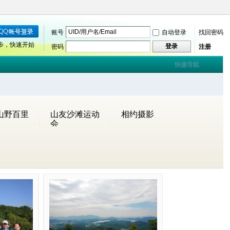
账号
自动登录
找回密码
步，快速开始
登录
密码
注册
快捷导航
山野百里
山友沙滩运动
相约摄影
会