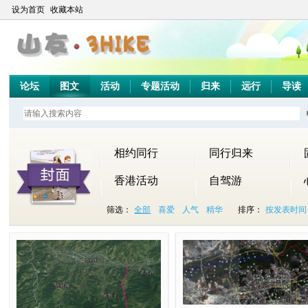
设为首页
收藏本站
论坛
图文
活动
专题活动
归来
远行
导读
相约同行
同行归来
香港活动
自驾游
筛选：
全部
喜爱
人气
精华
排序：
按发表时间
永
1
周
1
石
我
【
十
千
2
0
探
远
0
日
2
榴
的
招
一
米
0
7
秘
的
月
（
月
花
跑
募
“
山
1
月
观
怀
1
1
8
咀
步
】
走
之
2
0
音
念
5
2
日
（
数
2
进
登
1
3
山
。
日
.
反
续
据
0
金
孔
2
日
[
滑
星
1
走
集
自
1
秀
门
1
（
香