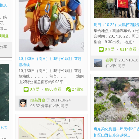
越10
。绝
可。
周日（10.22）大鹏径西段
...
集合地点：葵涌汽车站（公
4
回复
合时间：2017.10.22，周
集合，9:30出发。 地点： ..
7 分享
0
喜爱
8114查看
10月30日（周日）〖我行±我路〗穿越
喜羽
于 2017-10-18
塘梅线
在 相约同行
10月30日（周日）〖我行±我路〗穿越
塘梅线，， 。。。前言。。。 塘朗
山郊野公园总面积约9.93平 ...
0
喜爱
8968查看
27
回复
绿岛野狼
于 2011-10-24
08:32 分享在 相约同行
6正坑
惠东梁化梅园---坪天嶂2
护区山野徒步穿越探...