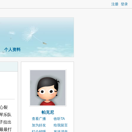
注册
登录
个人资料
心裂
帕克尼
琴
乐队
查看广播
收听TA
子拉出
加为好友
给我留言
最最打
打个招呼
发送消息