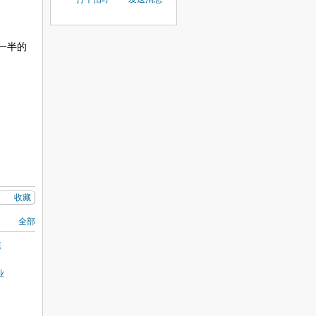
一半的
收藏
全部
漠
业