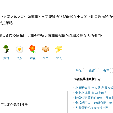
中文怎么这么差~ 如果我的文字能够描述我能够在
小提琴
上用音乐描述的
我拉琴吧~
国家大剧院交响乐团，我会带给大家我最温暖的沉思和最女人的卡门~
路过
鸡蛋
鲜花
握手
雷人
举报
邀请
分享
作者的其他最新日志
•
小提琴大师“街头秀”凸显冷
•
带上小提琴“你去喝酒吧”
•
比赚钱更重要的事情，是事
•
音乐感悟人生 聆听心灵共鸣
才可以评论
登录
|
注册
•
人是需要逆境来超越自己