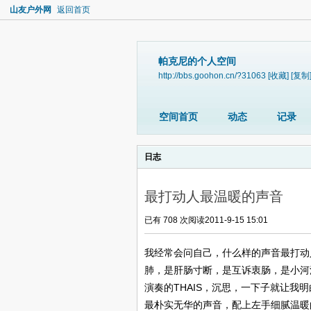
山友户外网
返回首页
帕克尼的个人空间
http://bbs.goohon.cn/?31063
[收藏]
[复制
空间首页
动态
记录
日志
最打动人最温暖的声音
已有 708 次阅读
2011-9-15 15:01
我经常会问自己，什么样的声音最打动
肺，是肝肠寸断，是互诉衷肠，是小河淌水，是
演奏的THAIS，沉思，一下子就让我
最朴实无华的声音，配上左手细腻温暖