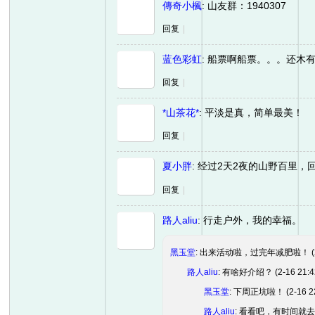
傳奇小楓
:
山友群：1940307
友
回复
|
蓝色彩虹
:
船票啊船票。。。还木
回复
|
*山茶花*
:
平淡是真，简单最美！
回复
|
夏小胖
:
经过2天2夜的山野百里，
户
回复
|
路人aliu
:
行走户外，我的幸福。
黑玉堂
: 出来活动啦，过完年减肥啦！
路人aliu
: 有啥好介绍？
(2-16 21:4
黑玉堂
: 下周正坑啦！
(2-16 2
外
路人aliu
: 看看吧，有时间就