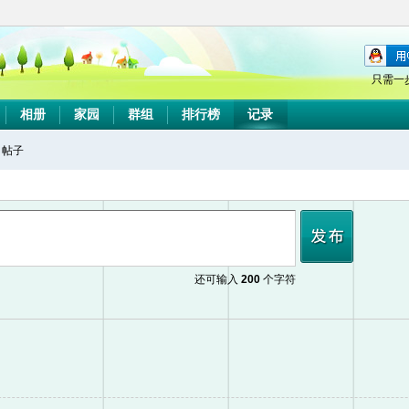
只需一
相册
家园
群组
排行榜
记录
帖子
搜
索
还可输入
200
个字符