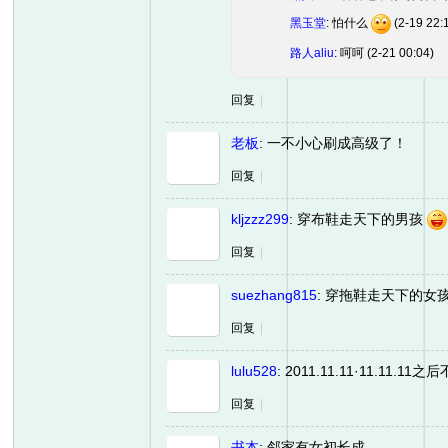
黑玉堂
: 怕什么
(2-19 22:
路人aliu
: 呵呵
(2-21 00:04)
回复
|
老板
:
一不小心刷成高级了！
回复
|
网
kljzzz299
:
穿布鞋走天下的男孩
回复
|
suezhang815
:
穿拖鞋走天下的女
回复
|
lulu528
:
2011.11.11·11.11
回复
|
书本
:
邻家有女初长成