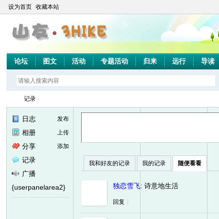
设为首页
收藏本站
论坛
图文
活动
专题活动
归来
远行
导读
记录
日志
发布
相册
上传
山
›
分享
添加
记录
我和好友的记录
我的记录
随便看看
广播
独恋雪飞
:
诗意地生活
{userpanelarea2}
回复
|