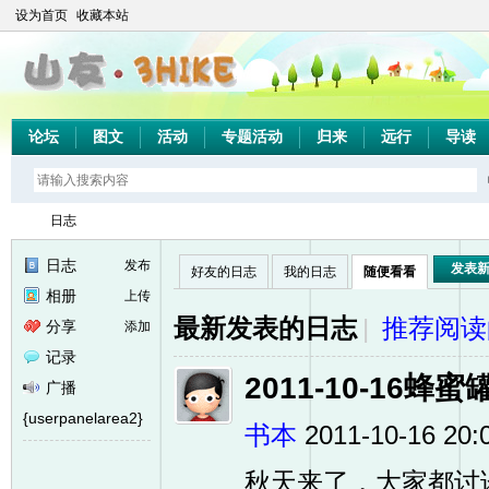
设为首页
收藏本站
论坛
图文
活动
专题活动
归来
远行
导读
日志
日志
发布
发表
好友的日志
我的日志
随便看看
相册
上传
山
›
最新发表的日志
|
推荐阅读
分享
添加
记录
2011-10-16
广播
{userpanelarea2}
书本
2011-10-16 20:
秋天来了，大家都讨