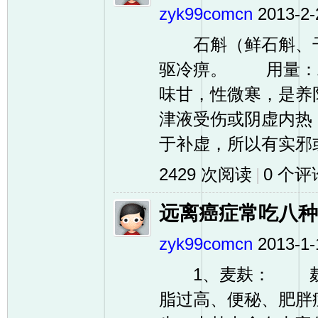
zyk99comcn
2013-2-
石斛（鲜石斛、干
驱冷痹。 用量：
味甘，性微寒，是养
津液受伤或阴虚内热
于补虚，所以有实邪或
2429 次阅读
|
0
个评
远离癌症常吃八种
zyk99comcn
2013-1-
1、麦麸： 麸皮
脂过高、便秘、肥胖