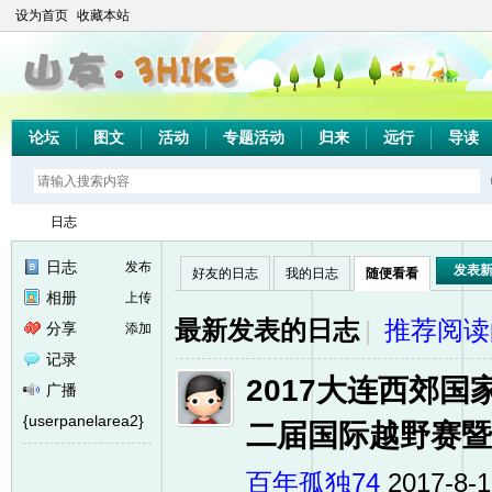
设为首页
收藏本站
论坛
图文
活动
专题活动
归来
远行
导读
日志
日志
发布
发表
好友的日志
我的日志
随便看看
相册
上传
山
›
最新发表的日志
|
推荐阅读
分享
添加
记录
2017大连西郊
广播
{userpanelarea2}
二届国际越野赛暨户
百年孤独74
2017-8-1