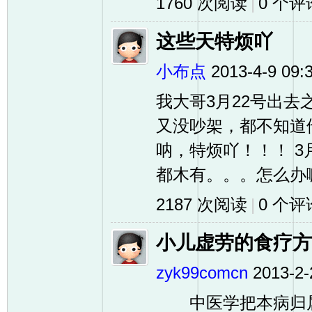
1760 次阅读
|
0
个评
这些天特烦吖
小布点
2013-4-9 09:
我大哥3月22号出去
又没吵架，都不知道
呐，特烦吖！！！ 3
都木有。。。怎么办嘛？
2187 次阅读
|
0
个评
小儿虚劳的食疗方
zyk99comcn
2013-2-
中医学把本病归属“