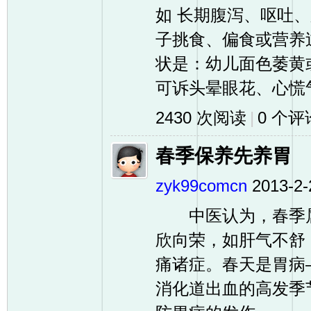
如 长期腹泻、呕吐
子挑食、偏食或营养
状是：幼儿面色萎黄
可诉头晕眼花、心慌气
2430 次阅读
|
0
个评
春季保养先养胃
zyk99comcn
2013-2-
中医认为，春季属“
欣向荣，如肝气不舒
痛诸症。春天是胃病
消化道出血的高发季