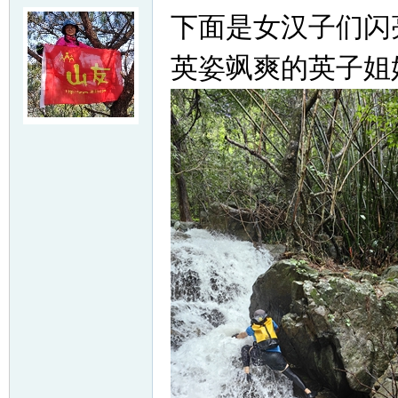
下面是女汉子们闪
英姿飒爽的英子姐