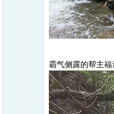
霸气侧露的帮主福