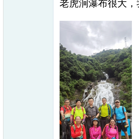
老虎涧瀑布很大，
网