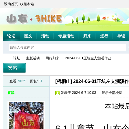
设为首页
收藏本站
论坛
图文
活动
专题活动
归来
远行
导读
论坛
主版活动
同行归来
2024-06-01正坑左支溯溪作业
[梧桐山]
2024-06-01正坑左支溯溪
查看:
9025
|
回复:
31
山
»
›
›
›
喜鹊
发表于 2024-6-7 10:03
|
显示全部楼层
本帖最后由
6.1儿童节，山