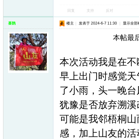
回复
支持
反对
喜鹊
楼主
|
发表于 2024-6-7 11:30
|
显示全部
本帖最后由
本次活动我是在不
早上出门时感觉天
了小雨，头一晚台
犹豫是否放弃溯溪
可能是我邻梧桐山
感，加上山友的活