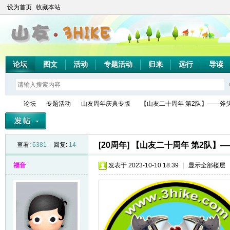
设为首页
收藏本站
论坛
图文
活动
专题活动
归来
远行
导读
论坛
专题活动
山友周年庆典专版
【山友二十周年 第2队】——斧
[20周年]
【山友二十周年 第2队】
查看:
6381
|
回复:
14
山
»
›
›
›
福音
发表于 2023-10-10 18:39
|
显示全部楼层