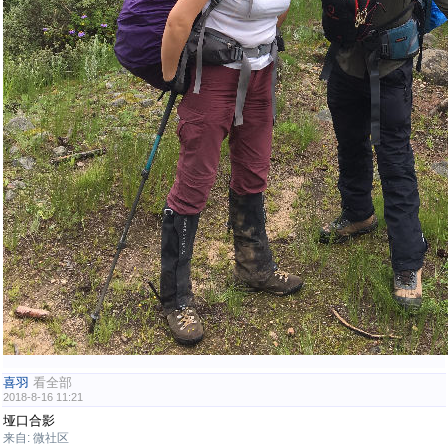
喜羽
看全部
2018-8-16 11:21
垭口合影
来自: 微社区