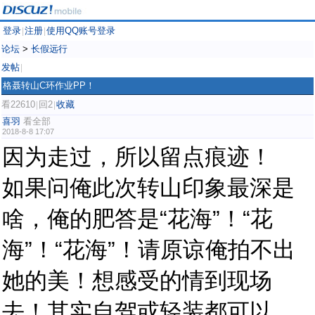
登录
注册
使用QQ账号登录
|
|
论坛
>
长假远行
发帖
|
格聂转山C环作业PP！
看22610
回2
收藏
|
|
喜羽
看全部
2018-8-8 17:07
因为走过，所以留点痕迹！
如果问俺此次转山印象最深是
啥，俺的肥答是“花海”！
“花
海”！
“花海”！请原谅俺拍不出
她的美！想感受的情到现场
去！其实自驾或轻装都可以