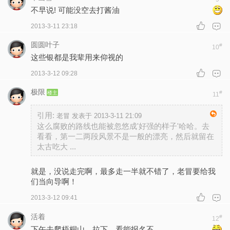
不早说! 可能没空去打酱油
2013-3-11 23:18
圆圆叶子
#
10
这些银都是我辈用来仰视的
2013-3-12 09:28
极限
楼主
#
11
引用:
老冒 发表于 2013-3-11 21:09
这么腐败的路线也能被忽悠成'好强的样子'哈哈。去
看看，第一二两段风景不是一般的漂亮，然后就留在
太古吃大 ...
就是，没说走完啊，最多走一半就不错了，老冒要给我
们当向导啊！
2013-3-12 09:41
活着
#
12
下午去爬梧桐山，拉下，看能报名不