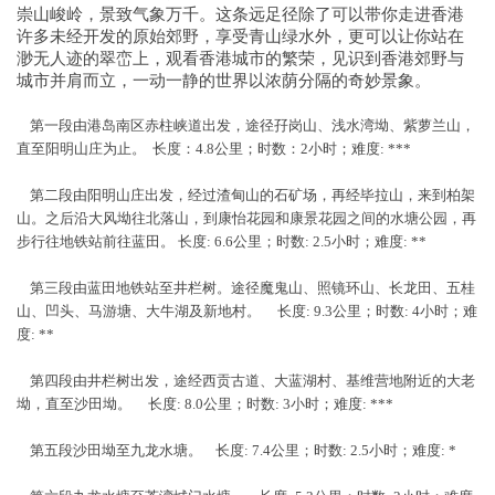
崇山峻岭，景致气象万千。这条远足径除了可以带你走进香港
许多未经开发的原始郊野，享受青山绿水外，更可以让你站在
渺无人迹的翠峦上，观看香港城市的繁荣，见识到香港郊野与
城市并肩而立，一动一静的世界以浓荫分隔的奇妙景象。
第一段由港岛南区赤柱峡道出发，途径孖岗山、浅水湾坳、紫萝兰山，
直至阳明山庄为止。 长度：4.8公里；时数：2小时；难度: ***
第二段由阳明山庄出发，经过渣甸山的石矿场，再经毕拉山，来到柏架
山。之后沿大风坳往北落山，到康怡花园和康景花园之间的水塘公园，再
步行往地铁站前往蓝田。 长度: 6.6公里；时数: 2.5小时；难度: **
第三段由蓝田地铁站至井栏树。途径魔鬼山、照镜环山、长龙田、五桂
山、凹头、马游塘、大牛湖及新地村。 长度: 9.3公里；时数: 4小时；难
度: **
第四段由井栏树出发，途经西贡古道、大蓝湖村、基维营地附近的大老
坳，直至沙田坳。 长度: 8.0公里；时数: 3小时；难度: ***
第五段沙田坳至九龙水塘。 长度: 7.4公里；时数: 2.5小时；难度: *