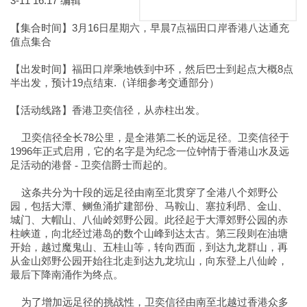
3-11 16:17 编辑
【集合时间】3月16日星期六，早晨7点福田口岸香港八达通充
值点集合
【出发时间】福田口岸乘地铁到中环，然后巴士到起点大概8点
半出发，预计19点结束.（详细参考交通部分）
【活动线路】香港卫奕信径，从赤柱出发。
78
卫奕信径全长
公里，是全港第二长的远足径。卫奕信径于
1996
香港
年正式启用，它的名字是为纪念一位钟情于
山水及远
足活动的港督 - 卫奕信爵士而起的。
这条共分为十段的远足径由南至北贯穿了全港八个郊野公
园，包括大潭、鲗鱼涌扩建部份、马鞍山、塞拉利昂、金山、
城门、大帽山、八仙岭郊野公园。此径起于大潭郊野公园的赤
柱峡道，向北经过港岛的数个山峰到达太古。第三段则在油塘
开始，越过魔鬼山、五桂山等，转向西面，到达九龙群山，再
从金山郊野公园开始往北走到达九龙坑山，向东登上八仙岭，
最后下降南涌作为终点。
为了增加远足径的挑战性，卫奕信径由南至北越过香港众多