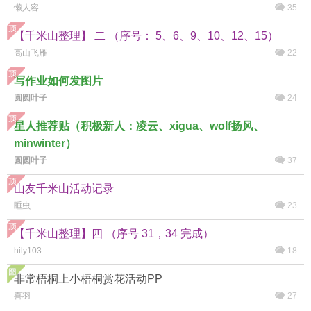
懒人容
35
【千米山整理】 二 （序号： 5、6、9、10、12、15）
高山飞雁
22
写作业如何发图片
圆圆叶子
24
星人推荐贴（积极新人：凌云、xigua、wolf扬风、
minwinter）
圆圆叶子
37
山友千米山活动记录
睡虫
23
【千米山整理】四 （序号 31，34 完成）
hily103
18
非常梧桐上小梧桐赏花活动PP
喜羽
27