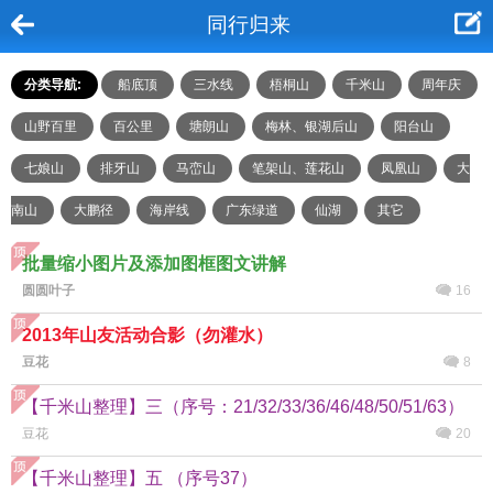
同行归来
分类导航:
船底顶
三水线
梧桐山
千米山
周年庆
山野百里
百公里
塘朗山
梅林、银湖后山
阳台山
七娘山
排牙山
马峦山
笔架山、莲花山
凤凰山
大
南山
大鹏径
海岸线
广东绿道
仙湖
其它
批量缩小图片及添加图框图文讲解
圆圆叶子
16
2013年山友活动合影（勿灌水）
豆花
8
【千米山整理】三（序号：21/32/33/36/46/48/50/51/63）
豆花
20
【千米山整理】五 （序号37）